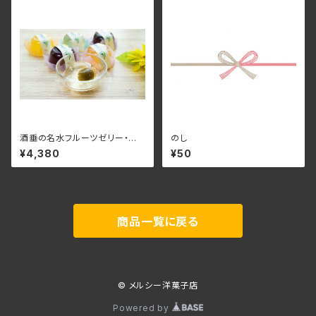
フト 結婚式 引越し 就職 退職
ありがとう おかげさま 感謝 ケ
ーキ屋 山口県 防府市
酒垂の名水フルーツゼリー・お
のし
かげさまセット ゼリー フル
¥4,380
¥50
ーツゼリー ギフト 詰め合せ 手
土産 贈り物 お祝い お返し お歳
暮 お中元 ご挨拶 引菓子 プチギ
フト 結婚式 引越し 就職 退職
ありがとう おかげさま 感謝 ケ
ーキ屋 山口県 防府市
商品一覧に戻る
© メルシー洋菓子店
Powered by