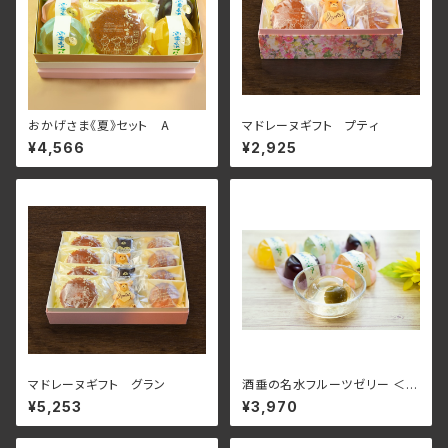
おかげさま《夏》セット A
マドレーヌギフト プティ
¥4,566
¥2,925
マドレーヌギフト グラン
酒垂の名水フルーツゼリー ＜8
個入り＞《夏》 ゼリー フル
¥5,253
¥3,970
ーツゼリー ギフト 詰め合せ 手
土産 贈り物 お祝い お返し お歳
暮 お中元 ご挨拶 引菓子 プチギ